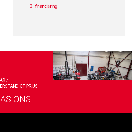
financiering
P
AR /
ERSTAND OF PRIJS
ASIONS