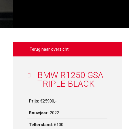
Terug naar overzicht
BMW R1250 GSA
TRIPLE BLACK
Prijs:
€25900,-
Bouwjaar:
2022
Tellerstand:
6100