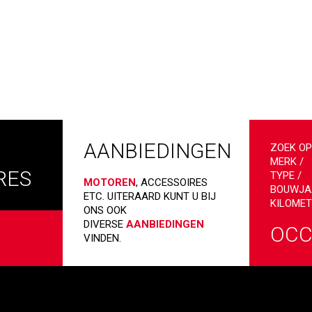
AANBIEDINGEN
ZOEK O
MERK /
RES
TYPE /
MOTOREN
, ACCESSOIRES
BOUWJA
ETC. UITERAARD KUNT U BIJ
KILOMET
ONS OOK
DIVERSE
AANBIEDINGEN
OCC
VINDEN.